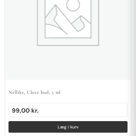
Nellike, Clove bud, 5 ml
99,00
kr.
Læg i kurv