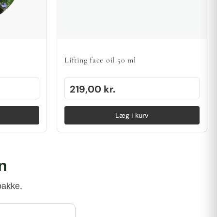
Lifting face oil 50 ml
219,00
kr.
Læg i kurv
on
bakke.