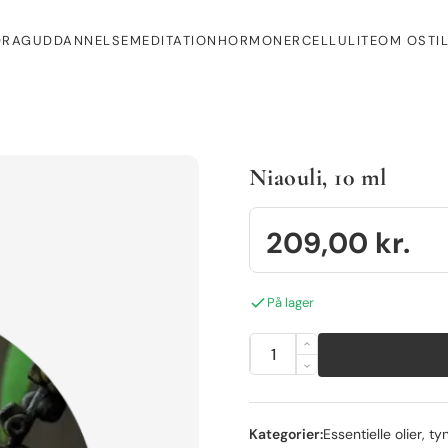
DRAG
UDDANNELSE
MEDITATION
HORMONER
CELLULITE
OM OS
TI
Niaouli, 10 ml
209,00
kr.
På lager
Kategorier:
Essentielle olier, t