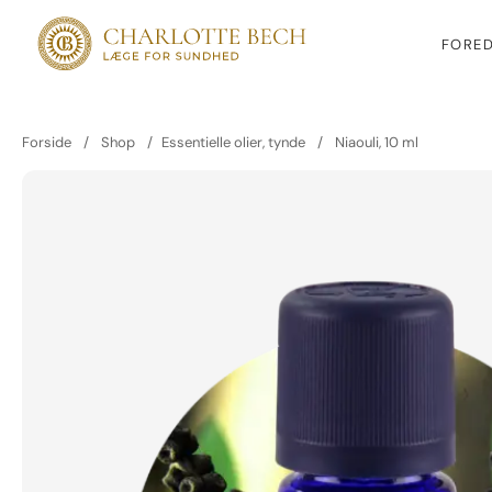
FORE
Forside
/
Shop
/
Essentielle olier, tynde
/
Niaouli, 10 ml