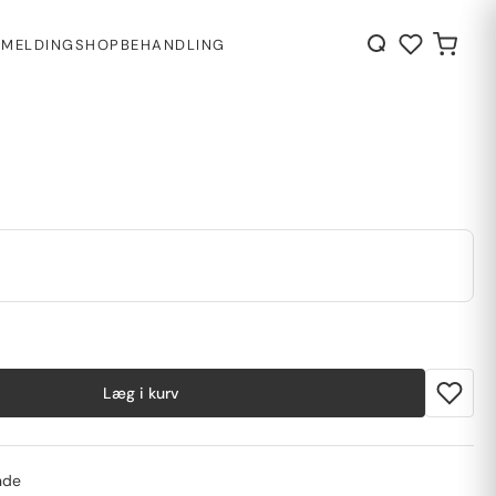
LMELDING
SHOP
BEHANDLING
Læg i kurv
ynde