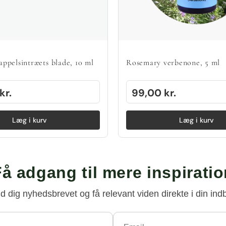
 appelsintræets blade, 10 ml
Rosemary verbenone, 5 ml
kr.
99,00
kr.
Læg i kurv
Læg i kurv
å adgang til mere inspirati
ld dig nyhedsbrevet og få relevant viden direkte i din ind