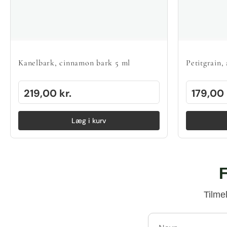
Kanelbark, cinnamon bark 5 ml
Petitgrain,
219,00
kr.
179,00
Læg i kurv
F
Tilme