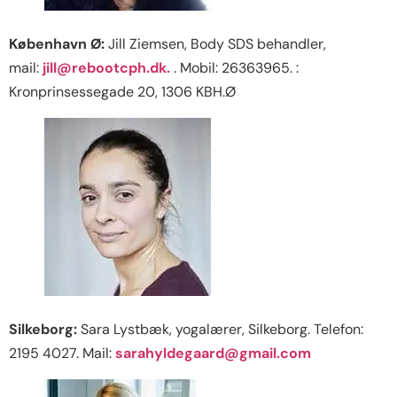
København Ø:
Jill Ziemsen, Body SDS behandler,
mail:
jill@rebootcph.dk.
. Mobil: 26363965. :
Kronprinsessegade 20, 1306 KBH.Ø
Silkeborg:
Sara Lystbæk, yogalærer, Silkeborg. Telefon:
2195 4027. Mail:
sarahyldegaard@gmail.com