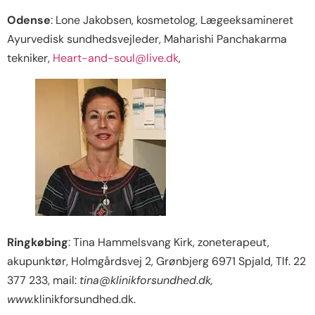
Odense
: Lone Jakobsen, kosmetolog, Lægeeksamineret
Ayurvedisk sundhedsvejleder, Maharishi Panchakarma
tekniker,
Heart-and-soul@live.dk
,
Ringkøbing
: Tina Hammelsvang Kirk, zoneterapeut,
akupunktør, Holmgårdsvej 2, Grønbjerg 6971 Spjald, Tlf. 22
377 233, mail:
tina
@
klinikforsundhed
.
dk,
www.
klinikforsundhed.dk.