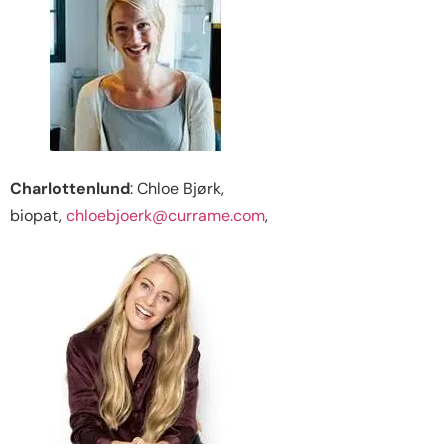
Charlottenlund
: Chloe Bjørk,
biopat,
chloebjoerk@currame.com
,