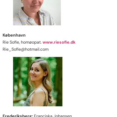
København
Rie Sofie, homøopat.
www.riesofie.dk
Rie_Sofie@hotmail.com
Frederiksberg:
Franciska Johansen