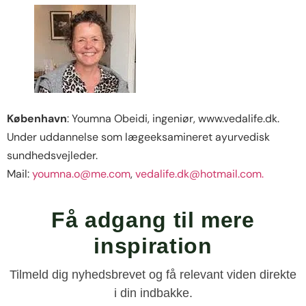
København
: Youmna Obeidi, ingeniør, www.vedalife.dk.
Under uddannelse som lægeeksamineret ayurvedisk
sundhedsvejleder.
Mail:
youmna.o@me.com
,
vedalife.dk@hotmail.com.
Få adgang til mere
inspiration
Tilmeld dig nyhedsbrevet og få relevant viden direkte
i din indbakke.