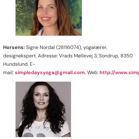
Horsens:
Signe Nordal (28116074), yogalærer,
designekspert. Adresse: Vrads Møllevej 3, Sondrup, 8350
Hundslund. E-
mail:
simpledaysyoga@gmail.com
.
Web:
http://www.sim