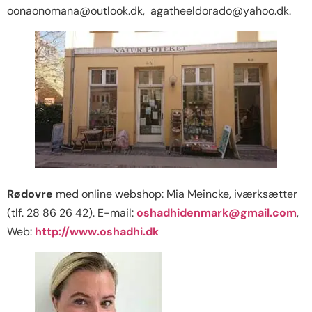
oonaonomana@outlook.dk, agatheeldorado@yahoo.dk.
Rødovre
med online webshop: Mia Meincke, iværksætter
(tlf. 28 86 26 42). E-mail:
oshadhidenmark@gmail.com
,
Web:
http://www.oshadhi.dk