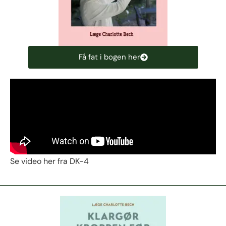
Få fat i bogen her
Se video her fra DK-4