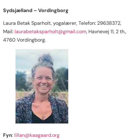
Sydsjælland – Vordingborg
Laura Betak Sparholt, yogalærer, Telefon: 29638372,
Mail:
laurabetaksparholt@gmail.com
, Havnevej 11, 2 th.,
4760 Vordingborg.
Fyn
:
lillan@kaagaard.org